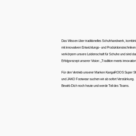
Das Wissen über traditionelles Schuhhandwerk, kombini
mit innovativen Entwicklungs- und Produktionstechniken
verkörpern unsere Leidenschaft für Schuhe und sind da
Erfolgsrezept unserer Vision: „Tradition meets innovation
Für den Vertrieb unserer Marken KangaROOS Super S
und JAKO Footwear suchen wir ab sofort Verstärkung.
Bewirb Dich noch heute und werde Teil des Teams.