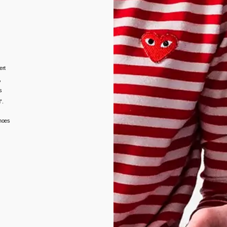
ert
,
s
“.
hoes